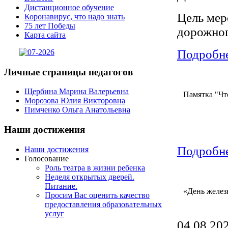
Дистанционное обучение
Цель мер
Коронавирус, что надо знать
75 лет Победы
дорожног
Карта сайта
Подробне
Личные
страницы педагогов
Щербина Марина Валерьевна
Памятка
"Чт
Морозова Юлия Викторовна
Пимченко Ольга Анатольевна
Наши
достижения
Подробне
Наши достижения
Голосование
Роль театра в жизни ребенка
Неделя открытых дверей.
Питание.
«День
желез
Просим Вас оценить качество
предоставления образовательных
услуг
04.08.202