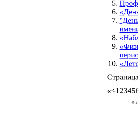
Проф
«Ден
"Ден
имен
«Наб
«Физи
пери
«Лето
Страница
«
<
1
2
3
4
5
© 2