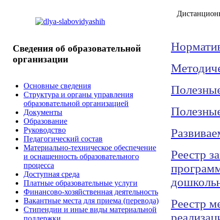
Дистанцион
Нормати
Сведения
об образовательной
организации
Методиче
Основные сведения
Полезные
Структура и органы управления
образовательной организацией
Полезные
Документы
Образование
Руководство
Развивае
Педагогический состав
Материально-техническое обеспечение
Реестр з
и оснащенность образовательного
процесса
программ
Доступная среда
дошкольн
Платные образовательные услуги
Финансово-хозяйственная деятельность
Вакантные места для приема (перевода)
Реестр м
Стипендии и иные виды материальной
реализац
поддержки